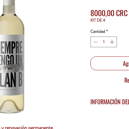
8000,00 CRC
KIT DE 4
Cantidad
*
Ag
Re
INFORMACIÓN DE
Estilo:
 Blanco.
Origen:
 Mendo
País:
 Argentina
n y renovación permanente.