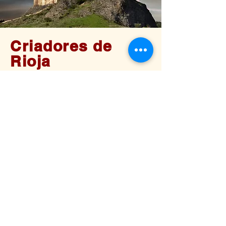
Criadores de
Rioja
Bodegas Criadores de Rioja es una
empresa familiar que ha sabido crear
un estilo propio de vinos modernos y
afrutados respetando las señas de
identidad que han caracterizado a los
vinos de Rioja: un perfecto equilibrio
entre la fruta roja propia de la variedad
Tempranillo y la crianza en barricas de
roble americano y francés. Situada en
Alberite, un pequeño pueblo a 8
kilómetros de Logroño, la bodega
cuenta con la más moderna tecnología