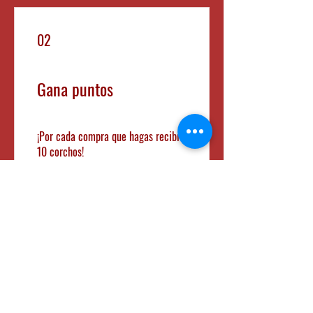
02
Gana puntos
¡Por cada compra que hagas recibí
10 corchos!
Obtén 10 Corchos
03
Canjea recompensas